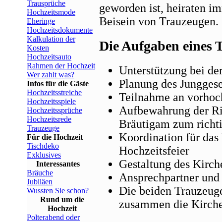
Trausprüche
geworden ist, heiraten i
Hochzeitsmode
Beisein von Trauzeugen.
Eheringe
Hochzeitsdokumente
Kalkulation der
Die Aufgaben eines 
Kosten
Hochzeitsauto
Rahmen der Hochzeit
Unterstützung bei de
Wer zahlt was?
Planung des Junggese
Infos für die Gäste
Hochzeitsstreiche
Teilnahme an vorhoch
Hochzeitsspiele
Aufbewahrung der Ri
Hochzeitssprüche
Hochzeitsrede
Bräutigam zum richt
Trauzeuge
Koordination für da
Für die Hochzeit
Tischdeko
Hochzeitsfeier
Exklusives
Gestaltung des Kirc
Interessantes
Bräuche
Ansprechpartner und 
Jubiläen
Die beiden Trauzeug
Wussten Sie schon?
Rund um die
zusammen die Kirche
Hochzeit
Polterabend oder