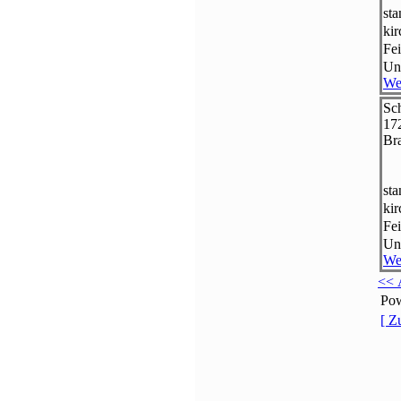
st
ki
Fei
Un
We
Sc
17
Br
st
ki
Fei
Un
We
<< 
Po
[ Z