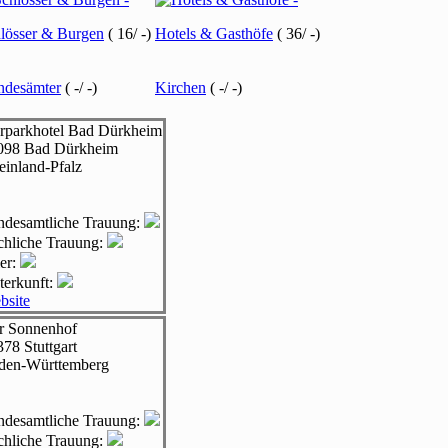
lösser & Burgen
(
16
/
-
)
Hotels & Gasthöfe
(
36
/
-
)
ndesämter
(
-
/
-
)
Kirchen
(
-
/
-
)
rparkhotel Bad Dürkheim
098
Bad Dürkheim
einland-Pfalz
andesamtliche Trauung:
rchliche Trauung:
er:
terkunft:
bsite
r Sonnenhof
378
Stuttgart
den-Württemberg
andesamtliche Trauung:
rchliche Trauung: