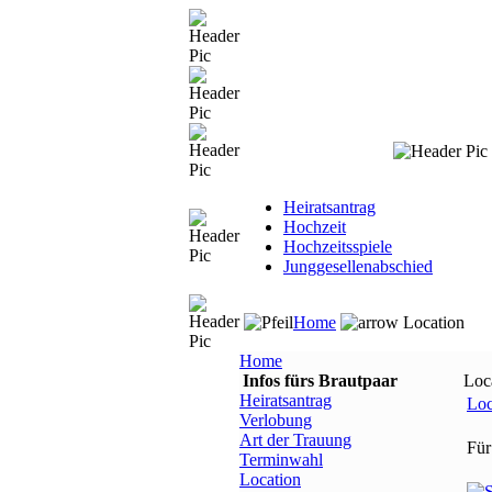
Heiratsantrag
Hochzeit
Hochzeitsspiele
Junggesellenabschied
Home
Location
Home
Infos fürs Brautpaar
Loc
Heiratsantrag
Loc
Verlobung
Art der Trauung
Für
Terminwahl
Location