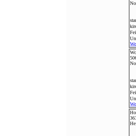
No
st
ki
Fei
Un
We
Wo
50
No
st
ki
Fei
Un
We
Ho
36
He