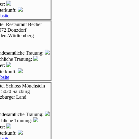
er:
terkunft:
bsite
tel Restaurant Becher
072
Donzdorf
den-Württemberg
andesamtliche Trauung:
rchliche Trauung:
er:
terkunft:
bsite
tel Schloss Mönchstein
- 5020
Salzburg
lzburger Land
andesamtliche Trauung:
rchliche Trauung:
er:
terkunft:
bsite