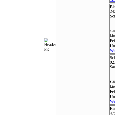
Bl
24
Sc
st
ki
Fei
Un
We
Sch
02
Sa
st
ki
Fei
Un
We
Bu
47