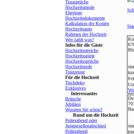
Trausprüche
Hochzeitsmode
Sch
Eheringe
Hochzeitsdokumente
Kalkulation der Kosten
Sta
Hochzeitsauto
Rahmen der Hochzeit
Ku
Wer zahlt was?
67
Infos für die Gäste
Rh
Hochzeitsstreiche
Hochzeitsspiele
Hochzeitssprüche
Hochzeitsrede
st
Trauzeuge
ki
Für die Hochzeit
Fei
Tischdeko
Un
Exklusives
We
Interessantes
De
Bräuche
70
Jubiläen
Ba
Wussten Sie schon?
Rund um die Hochzeit
Polterabend oder
Junggesellenabschied
st
Polterabend
ki