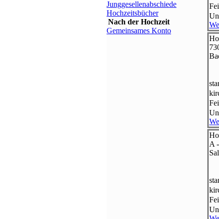
Junggesellenabschiede
Fei
Hochzeitsbücher
Un
Nach der Hochzeit
We
Gemeinsames Konto
Ho
73
Ba
st
ki
Fei
Un
We
Ho
A 
Sa
st
ki
Fei
Un
We