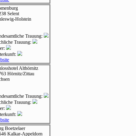
omenburg
238
Selent
hleswig-Holstein
andesamtliche Trauung:
rchliche Trauung:
er:
terkunft:
bsite
losshotel Althörnitz
763
Hörnitz/Zittau
chsen
andesamtliche Trauung:
rchliche Trauung:
er:
terkunft:
bsite
rg Boetzelaer
546
Kalkar-Appeldorn