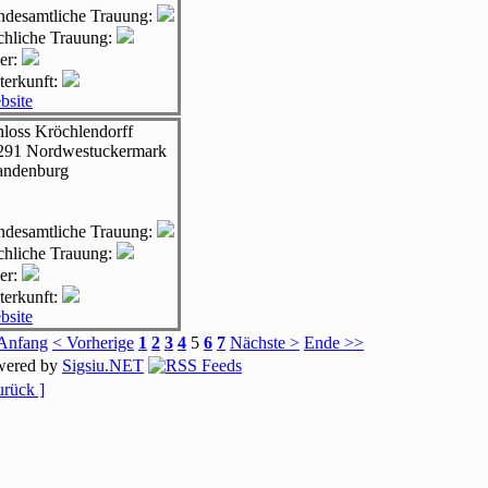
andesamtliche Trauung:
rchliche Trauung:
er:
terkunft:
bsite
hloss Kröchlendorff
291
Nordwestuckermark
andenburg
andesamtliche Trauung:
rchliche Trauung:
er:
terkunft:
bsite
Anfang
< Vorherige
1
2
3
4
5
6
7
Nächste >
Ende >>
wered by
Sigsiu.NET
urück ]