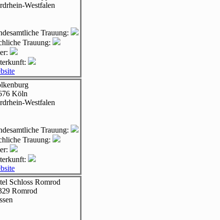
rdrhein-Westfalen
andesamtliche Trauung:
rchliche Trauung:
er:
terkunft:
bsite
lkenburg
676
Köln
rdrhein-Westfalen
andesamtliche Trauung:
rchliche Trauung:
er:
terkunft:
bsite
tel Schloss Romrod
329
Romrod
ssen